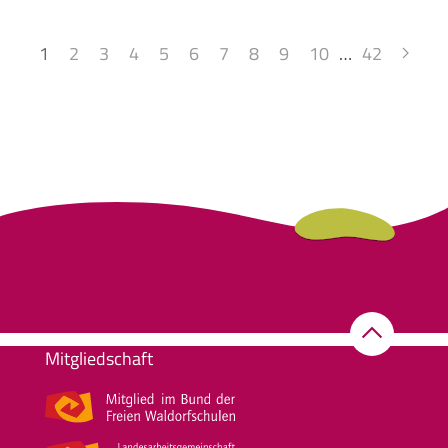
1
2
3
4
5
6
7
8
9
10
…
42
Mitgliedschaft