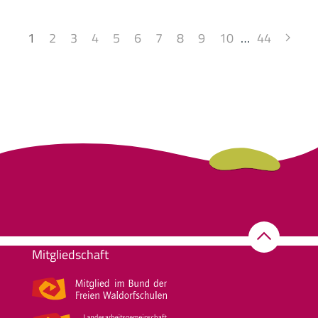
1
2
3
4
5
6
7
8
9
10
…
44
Mitgliedschaft