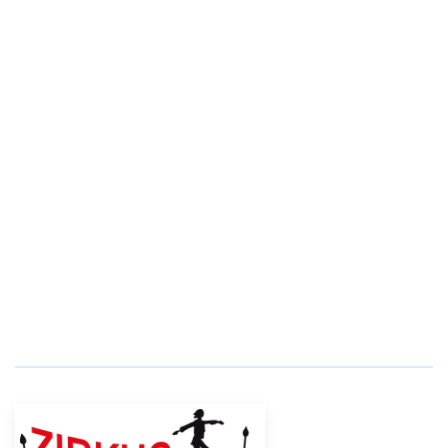
IServ@fws-stg.de